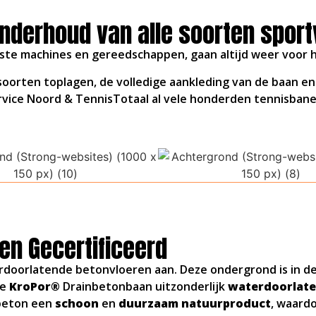
onderhoud van alle soorten sport
te machines en gereedschappen, gaan altijd weer voor h
oorten toplagen, de volledige aankleding van de baan en
ervice Noord & TennisTotaal al vele honderden tennisban
en Gecertificeerd
doorlatende betonvloeren aan. Deze ondergrond is in de
de
KroPor®
Drainbetonbaan uitzonderlijk
waterdoorlat
 beton een
schoon
en
duurzaam natuurproduct
, waard