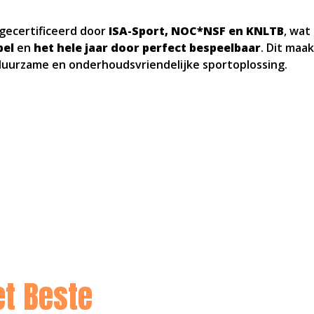
 gecertificeerd door
ISA-Sport, NOC*NSF en KNLTB
, wat
bel
en
het hele jaar door perfect bespeelbaar
. Dit maa
duurzame en onderhoudsvriendelijke sportoplossing.
et Beste
Speeloppervlak