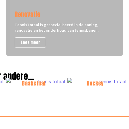
Aanleg
Renovatie
Pickleball banen
TennisTotaal is gespecialiseerd in de aanleg,
renovatie en het onderhoud van tennisbanen.
Aanleg, Onderhoud & Renovatie
Lees meer
Lees meer
 andere...
Basketbal
Hockey