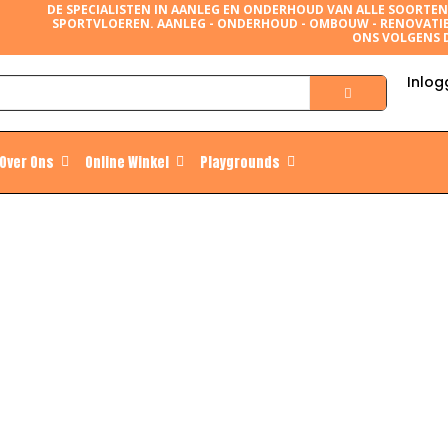
DE SPECIALISTEN IN AANLEG EN ONDERHOUD VAN ALLE SOORTE
SPORTVLOEREN. AANLEG - ONDERHOUD - OMBOUW - RENOVATI
ONS VOLGENS 
Inlog
Over Ons
Online Winkel
Playgrounds
Aanleg
Tennisbanen