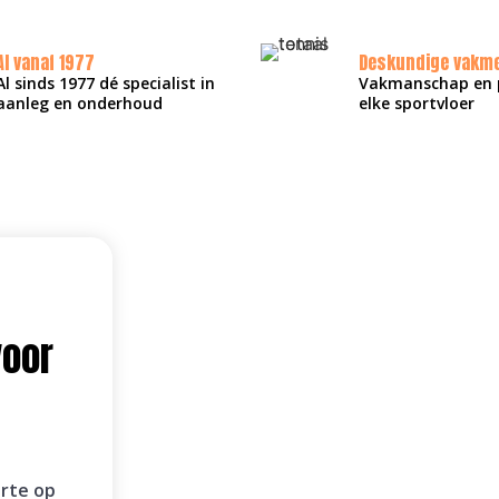
Al vanaf 1977
Deskundige vakm
Al sinds 1977 dé specialist in
Vakmanschap en p
aanleg en onderhoud
elke sportvloer
voor
erte op