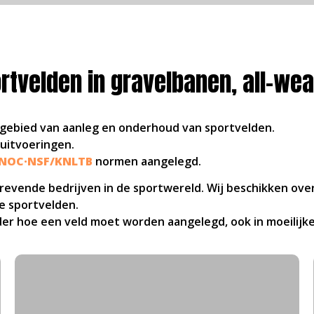
Paddelbanen
Aanleg, Onderhoud & Renovatie
rtvelden in gravelbanen, all-we
Lees meer
t gebied van aanleg en onderhoud van sportvelden.
 uitvoeringen.
NOC·NSF
/KNLTB
normen aangelegd.
trevende bedrijven in de sportwereld. Wij beschikken ov
e sportvelden.
nder hoe een veld moet worden aangelegd, ook in moeilij