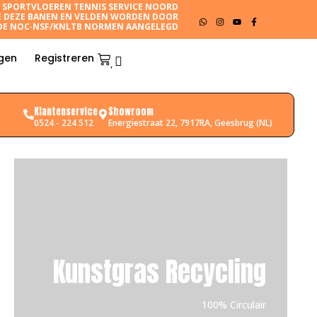
N SPORTVLOEREN
TENNIS SERVICE NOORD
E
DEZE BANEN EN VELDEN WORDEN DOOR
DE NOC·NSF/KNLTB NORMEN AANGELEGD
gen
Registreren
Klantenservice
Showroom
0524 - 224 512
Energiestraat 22, 7917RA, Geesbrug (NL)
Kunstgras Recycling
100% Circulair