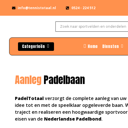
info@tennistotaal.nl
0524 - 224 512
Categorieën
Home
Diensten
Aanleg
Padelbaan
PadelTotaal
verzorgt de complete aanleg van uw 
idee tot en met de speelklaar opgeleverde baan. W
traject en realiseren een hoogwaardige sportvoorz
eisen van de
Nederlandse Padelbond
.