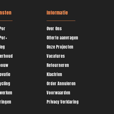
nsten
Informatie
Por
Over Ons
Por+
Offerte aanvragen
leg
Onze Projecten
erhoud
Vacatures
bouw
Retourneren
ovatie
Klachten
ycling
Order Annuleren
werken
Voorwaarden
ringen
Privacy Verklaring