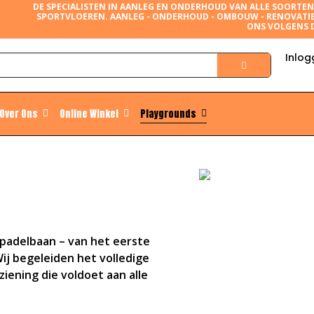
DE SPECIALISTEN IN AANLEG EN ONDERHOUD VAN ALLE SOORTE
SPORTVLOEREN. AANLEG - ONDERHOUD - OMBOUW - RENOVATI
ONS VOLGENS 
Inlog
Over Ons
Online Winkel
Playgrounds
padelbaan – van het eerste
ij begeleiden het volledige
iening die voldoet aan alle