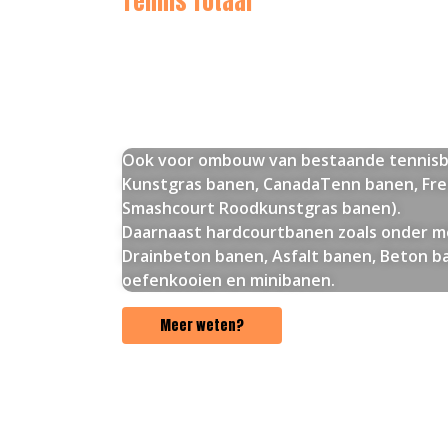
Tennis Totaal
Het juiste adres a
om nieuwbouw v
Padelbanen
Ook voor ombouw van bestaande tennisb
Kunstgras banen, CanadaTenn banen, Fre
Smashcourt Roodkunstgras banen).
Daarnaast hardcourtbanen zoals onder m
Drainbeton banen, Asfalt banen, Beton b
oefenkooien en minibanen.
Meer weten?