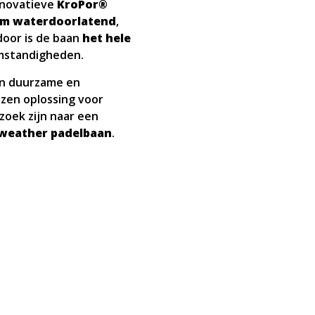
nnovatieve
KroPor®
em waterdoorlatend
,
door is de baan
het hele
omstandigheden.
en duurzame en
zen oplossing voor
zoek zijn naar een
-weather padelbaan
.