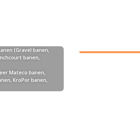
ls het gaat
an
anen (Gravel banen,
nchcourt banen,
eer Mateco banen,
anen, KroPor banen,