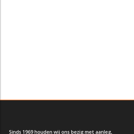
€
6.050,00
€
228,69
Excl. btw:
€
5.000,00
Excl. btw:
€
189,00
Btw-bedrag:
€
1.050,00
Btw-bedrag:
€
39,69
Toevoegen
Toevoegen
Gravelschep
Beregener op statief
€
41,14
€
133,10
Excl. btw:
€
34,00
Excl. btw:
€
110,00
Btw-bedrag:
€
7,14
Btw-bedrag:
€
23,10
Toevoegen
Toevoegen
Sinds 1969 houden wij ons bezig met aanleg,