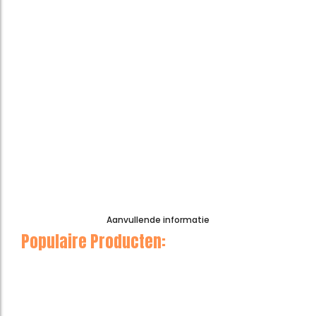
Afvalbalk Tennisbal
€
290,00
Excl. btw:
€
239,67
Btw-bedrag:
€
50,33
Aanvullende informatie
Populaire Producten:
Motorwals 2-delig
Afvalbalk Tennisbal
€
6.413,00
€
290,00
Excl. btw:
€
5.300,00
Excl. btw:
€
239,67