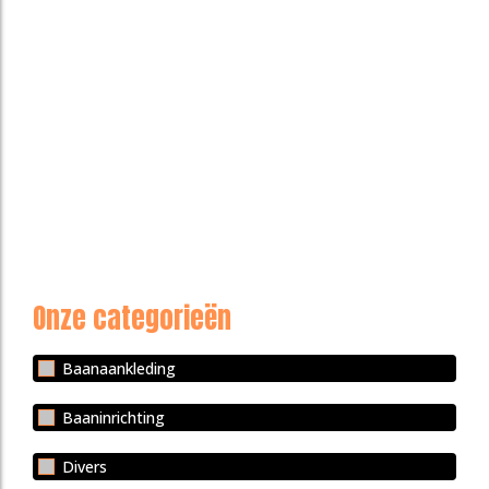
Combi bezem
Gravel Container | 1500 Liter
€
228,69
€
1.724,00
Toevoegen
Toevoegen
Omkleedbank Aluminium
Afvalbalk Tennisbal
€
1.136,00
€
290,00
Toevoegen
Toevoegen
Onze categorieën
Baanaankleding
Baaninrichting
Divers