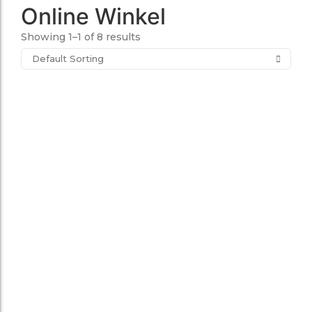
Online Winkel
Showing 1–1 of 8 results
Ballenmachine playmate 2000
Gravelschep
€
6.050,00
€
41,14
Toevoegen
Toevoegen
Beregener op statief
Motorwals 2-delig
€
133,10
€
6.413,00
Toevoegen
Toevoegen