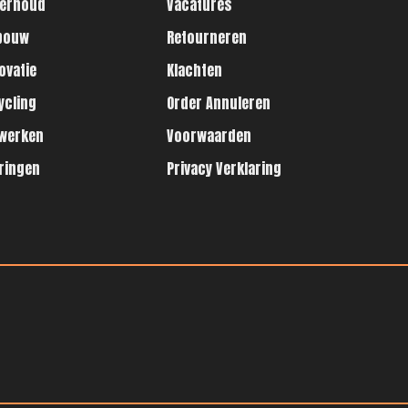
erhoud
Vacatures
bouw
Retourneren
ovatie
Klachten
ycling
Order Annuleren
werken
Voorwaarden
ringen
Privacy Verklaring