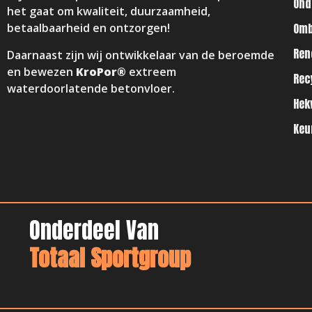
Ond
het gaat om kwaliteit, duurzaamheid,
Om
betaalbaarheid en ontzorgen!
Ren
Daarnaast zijn wij ontwikkelaar van de beroemde
en bewezen
KroPor®
extreem
Rec
waterdoorlatende betonvloer.
Hek
Keu
Onderdeel Van
Totaal Sportgroup